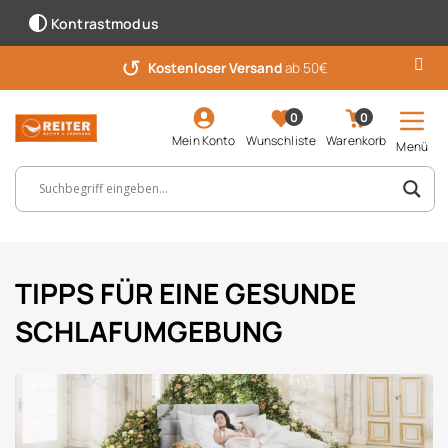
Kontrastmodus
7 Wochen Rückgabe
für Vorteilskunden
0
0
Mein Konto
Wunschliste
Warenkorb
Menü
Suchbegriff, Artikelnummer ...
TIPPS FÜR EINE GESUNDE
SCHLAFUMGEBUNG