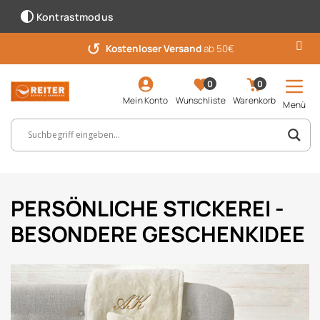
Kontrastmodus
↺
Kostenloser Versand
ab 50€
0
0
Mein Konto
Wunschliste
Warenkorb
Menü
Suchbegriff, Artikelnummer ...
PERSÖNLICHE STICKEREI -
BESONDERE GESCHENKIDEE