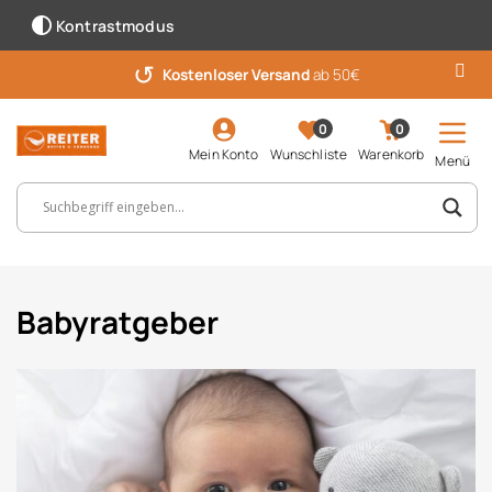
Kontrastmodus
7 Wochen Rückgabe
für Vorteilskunden
0
0
Mein Konto
Wunschliste
Warenkorb
Menü
Suchbegriff, Artikelnummer ...
Babyratgeber