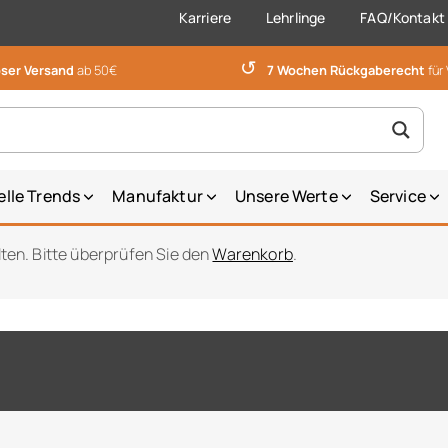
Karriere
Lehrlinge
FAQ/Kontakt
↺
ser Versand
ab 50€
7 Wochen Rückgaberecht
für
elle Trends
Manufaktur
Unsere Werte
Service
lten. Bitte überprüfen Sie den
Warenkorb
.