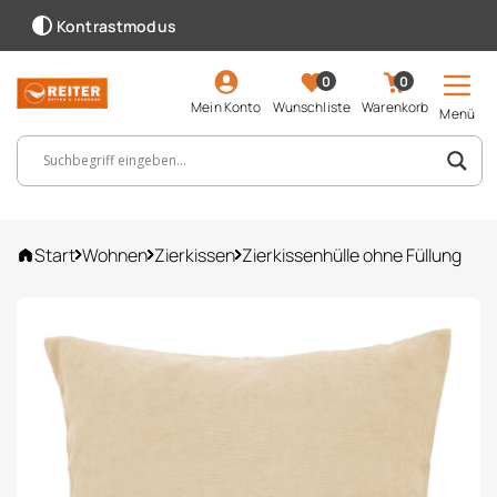
Kontrastmodus
0
0
Mein Konto
Wunschliste
Warenkorb
Menü
Suchbegriff, Artikelnummer ...
Start
Wohnen
Zierkissen
Zierkissenhülle ohne Füllung