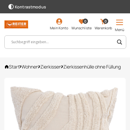
Kontrastmodus
0
0
Mein Konto
Wunschliste
Warenkorb
Menü
Suchbegriff, Artikelnummer ...
Start
Wohnen
Zierkissen
Zierkissenhülle ohne Füllung