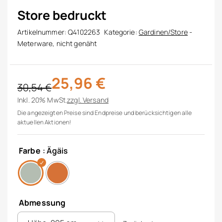
Store bedruckt
Artikelnummer:
Q4102263
Kategorie:
Gardinen/Store
-
Meterware, nicht genäht
25,96
€
30,54
€
Ursprünglicher Preis war: 30,54 €
Aktueller Preis ist: 25,96 €.
Inkl. 20% MwSt.
zzgl.
Versand
Die angezeigten Preise sind Endpreise und berücksichtigen alle
aktuellen Aktionen!
Farbe
: Ägäis
Abmessung