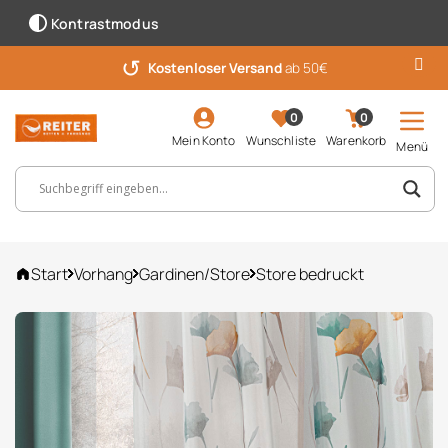
Kontrastmodus
↺
Kostenloser Versand
ab 50€
0
0
Mein Konto
Wunschliste
Warenkorb
Menü
Suchbegriff, Artikelnummer ...
Start
Vorhang
Gardinen/Store
Store bedruckt