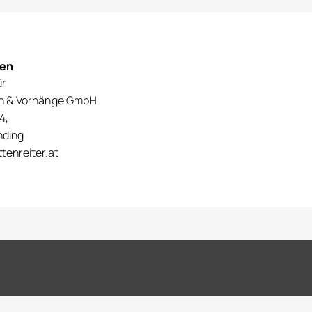
nen
ür
en & Vorhänge GmbH
4,
nding
tenreiter.at