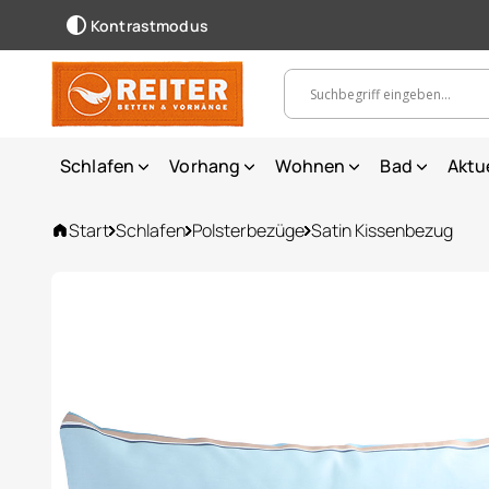
Kontrastmodus
Suchbegriff, Artikelnummer ...
Schlafen
Vorhang
Wohnen
Bad
Aktu
Start
Schlafen
Polsterbezüge
Satin Kissenbezug