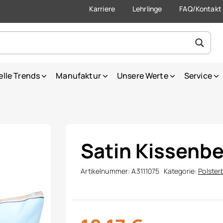
Karriere
Lehrlinge
FAQ/Kontakt
elle Trends
Manufaktur
Unsere Werte
Service
Satin Kissenb
Artikelnummer:
A3111075
Kategorie:
Polste