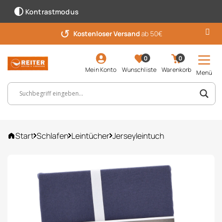
Kontrastmodus
↺
Kostenloser Versand
ab 50€
0
0
Mein Konto
Wunschliste
Warenkorb
Menü
Suchbegriff, Artikelnummer ...
Start
Schlafen
Leintücher
Jerseyleintuch