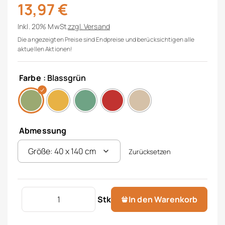
13,97
€
Inkl. 20% MwSt.
zzgl.
Versand
Die angezeigten Preise sind Endpreise und berücksichtigen alle
aktuellen Aktionen!
Farbe
: Blassgrün
Abmessung
Zurücksetzen
Tischläufer "Twill" Menge
Stk
In den Warenkorb