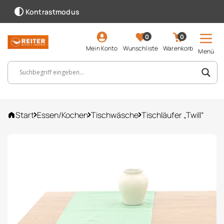
Kontrastmodus
0
0
Mein Konto
Wunschliste
Warenkorb
Menü
Suchbegriff, Artikelnummer ...
Start
Essen/Kochen
Tischwäsche
Tischläufer „Twill“