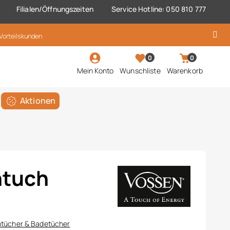
Filialen/Öffnungszeiten
Service Hotline: 050 810 777
 Vorteilskunden
0
0
Mein Konto
Wunschliste
Warenkorb
Aktionen
htuch
tücher & Badetücher