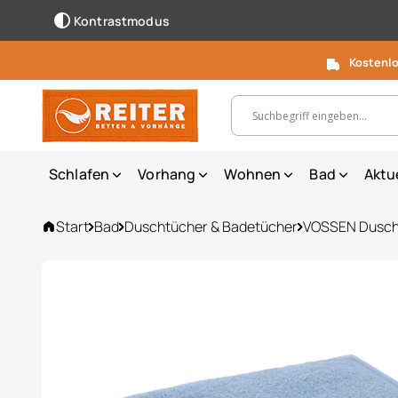
Kontrastmodus
Kostenlo
Suchbegriff, Artikelnummer ...
Schlafen
Vorhang
Wohnen
Bad
Aktu
Start
Bad
Duschtücher & Badetücher
VOSSEN Duscht