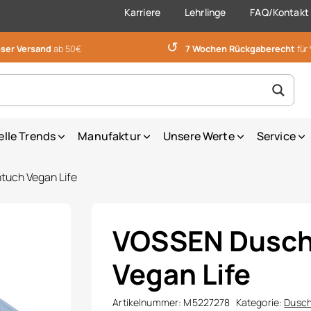
Karriere
Lehrlinge
FAQ/Kontakt
↺
ser Versand
ab 50€
7 Wochen Rückgaberecht
für
elle Trends
Manufaktur
Unsere Werte
Service
uch Vegan Life
VOSSEN Dusc
Vegan Life
Artikelnummer:
M5227278
Kategorie:
Dusch